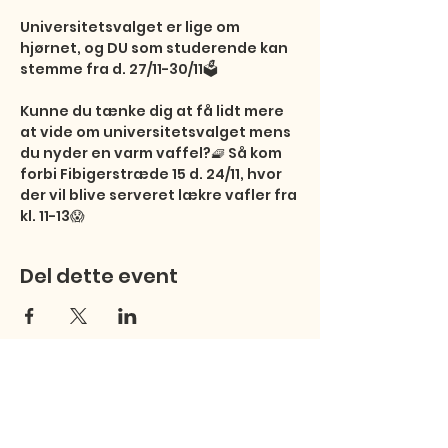
Universitetsvalget er lige om 
hjørnet, og DU som studerende kan 
stemme fra d. 27/11-30/11🗳

Kunne du tænke dig at få lidt mere 
at vide om universitetsvalget mens 
du nyder en varm vaffel?🧇 Så kom 
forbi Fibigerstræde 15 d. 24/11, hvor 
der vil blive serveret lækre vafler fra 
kl. 11-13😱
Del dette event