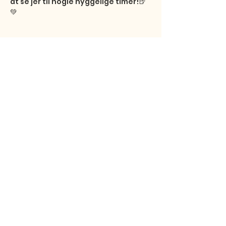
at se jer til nogle hyggelige timer!🍺
💚
Del dette event
Studentersamfundet
Fibigerstræde 15
9220 Aalborg Ø
© 2026 Studentersamfundet
CVR:
15017201