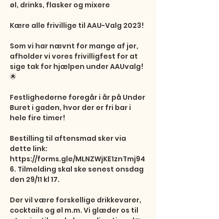
øl, drinks, flasker og mixere

Kære alle frivillige til AAU-Valg 2023!

Som vi har nævnt for mange af jer, 
afholder vi vores frivilligfest for at 
sige tak for hjælpen under AAUvalg! 
🌟

Festlighederne foregår i år på Under 
Buret i gaden, hvor der er fri bar i 
hele fire timer!

Bestilling til aftensmad sker via 
dette link: 
https://forms.gle/MLNZWjKE1znTmj94
6. Tilmelding skal ske senest onsdag 
den 29/11 kl 17.

Der vil være forskellige drikkevarer, 
cocktails og øl m.m. Vi glæder os til 