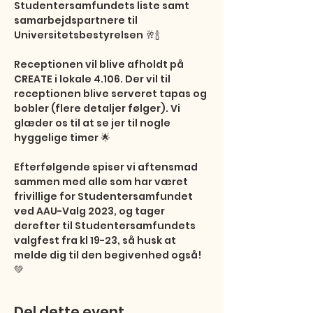
Studentersamfundets liste samt 
samarbejdspartnere til 
Universitetsbestyrelsen 🥂🍾

Receptionen vil blive afholdt på 
CREATE i lokale 4.106. Der vil til 
receptionen blive serveret tapas og 
bobler (flere detaljer følger). Vi 
glæder os til at se jer til nogle 
hyggelige timer 🌟

Efterfølgende spiser vi aftensmad 
sammen med alle som har været 
frivillige for Studentersamfundet 
ved AAU-Valg 2023, og tager 
derefter til Studentersamfundets 
valgfest fra kl 19-23, så husk at 
melde dig til den begivenhed også! 
💚
Del dette event